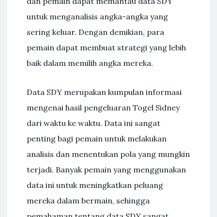
dan pemain dapat memantau data SDY
untuk menganalisis angka-angka yang
sering keluar. Dengan demikian, para
pemain dapat membuat strategi yang lebih
baik dalam memilih angka mereka.
Data SDY merupakan kumpulan informasi
mengenai hasil pengeluaran Togel Sidney
dari waktu ke waktu. Data ini sangat
penting bagi pemain untuk melakukan
analisis dan menentukan pola yang mungkin
terjadi. Banyak pemain yang menggunakan
data ini untuk meningkatkan peluang
mereka dalam bermain, sehingga
pemahaman tentang data SDY sangat