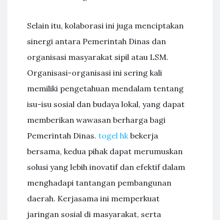
Selain itu, kolaborasi ini juga menciptakan
sinergi antara Pemerintah Dinas dan
organisasi masyarakat sipil atau LSM.
Organisasi-organisasi ini sering kali
memiliki pengetahuan mendalam tentang
isu-isu sosial dan budaya lokal, yang dapat
memberikan wawasan berharga bagi
Pemerintah Dinas.
togel hk
bekerja
bersama, kedua pihak dapat merumuskan
solusi yang lebih inovatif dan efektif dalam
menghadapi tantangan pembangunan
daerah. Kerjasama ini memperkuat
jaringan sosial di masyarakat, serta