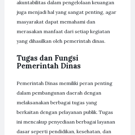
akuntabilitas dalam pengelolaan keuangan
juga menjadi hal yang sangat penting, agar
masyarakat dapat memahami dan
merasakan manfaat dari setiap kegiatan
yang dihasilkan oleh pemerintah dinas.
Tugas dan Fungsi
Pemerintah Dinas
Pemerintah Dinas memiliki peran penting
dalam pembangunan daerah dengan
melaksanakan berbagai tugas yang
berkaitan dengan pelayanan publik. Tugas
ini mencakup penyediaan berbagai layanan
dasar seperti pendidikan, kesehatan, dan