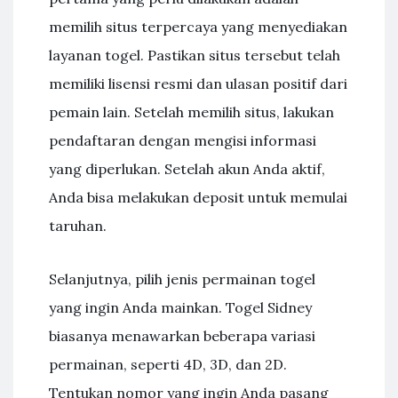
memilih situs terpercaya yang menyediakan
layanan togel. Pastikan situs tersebut telah
memiliki lisensi resmi dan ulasan positif dari
pemain lain. Setelah memilih situs, lakukan
pendaftaran dengan mengisi informasi
yang diperlukan. Setelah akun Anda aktif,
Anda bisa melakukan deposit untuk memulai
taruhan.
Selanjutnya, pilih jenis permainan togel
yang ingin Anda mainkan. Togel Sidney
biasanya menawarkan beberapa variasi
permainan, seperti 4D, 3D, dan 2D.
Tentukan nomor yang ingin Anda pasang