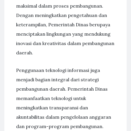
maksimal dalam proses pembangunan.
Dengan meningkatkan pengetahuan dan
keterampilan, Pemerintah Dinas berupaya
menciptakan lingkungan yang mendukung
inovasi dan kreativitas dalam pembangunan
daerah.
Penggunaan teknologi informasi juga
menjadi bagian integral dari strategi
pembangunan daerah. Pemerintah Dinas
memanfaatkan teknologi untuk
meningkatkan transparansi dan
akuntabilitas dalam pengelolaan anggaran
dan program-program pembangunan.