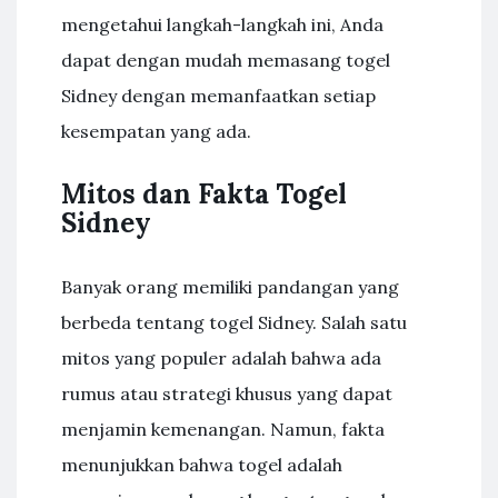
mengetahui langkah-langkah ini, Anda
dapat dengan mudah memasang togel
Sidney dengan memanfaatkan setiap
kesempatan yang ada.
Mitos dan Fakta Togel
Sidney
Banyak orang memiliki pandangan yang
berbeda tentang togel Sidney. Salah satu
mitos yang populer adalah bahwa ada
rumus atau strategi khusus yang dapat
menjamin kemenangan. Namun, fakta
menunjukkan bahwa togel adalah