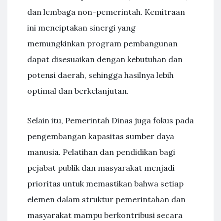
dan lembaga non-pemerintah. Kemitraan
ini menciptakan sinergi yang
memungkinkan program pembangunan
dapat disesuaikan dengan kebutuhan dan
potensi daerah, sehingga hasilnya lebih
optimal dan berkelanjutan.
Selain itu, Pemerintah Dinas juga fokus pada
pengembangan kapasitas sumber daya
manusia. Pelatihan dan pendidikan bagi
pejabat publik dan masyarakat menjadi
prioritas untuk memastikan bahwa setiap
elemen dalam struktur pemerintahan dan
masyarakat mampu berkontribusi secara