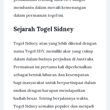
membantu dalam meraih kemenangan
dalam permainan togel ini.
Sejarah Togel Sidney
Togel Sidney, atau yang lebih dikenal dengan
nama Togel SDY, memiliki akar yang cukup
dalam dalam budaya perjudian di Australia.
Permainan ini pertama kali diperkenalkan
sebagai bentuk hiburan dan kesempatan
bagi masyarakat untuk berpartisipasi dalam
undian dengan harapan mendapatkan
hadiah besar. Seiring berjalannya waktu,
Togel Sidney semakin populer dan menjadi