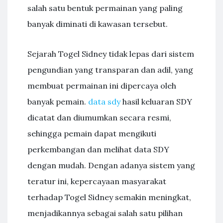
salah satu bentuk permainan yang paling
banyak diminati di kawasan tersebut.
Sejarah Togel Sidney tidak lepas dari sistem
pengundian yang transparan dan adil, yang
membuat permainan ini dipercaya oleh
banyak pemain.
data sdy
hasil keluaran SDY
dicatat dan diumumkan secara resmi,
sehingga pemain dapat mengikuti
perkembangan dan melihat data SDY
dengan mudah. Dengan adanya sistem yang
teratur ini, kepercayaan masyarakat
terhadap Togel Sidney semakin meningkat,
menjadikannya sebagai salah satu pilihan