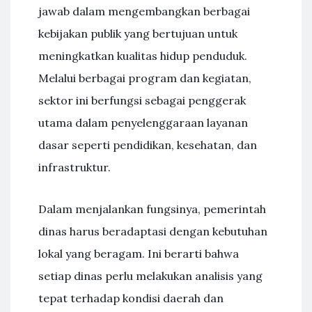
jawab dalam mengembangkan berbagai
kebijakan publik yang bertujuan untuk
meningkatkan kualitas hidup penduduk.
Melalui berbagai program dan kegiatan,
sektor ini berfungsi sebagai penggerak
utama dalam penyelenggaraan layanan
dasar seperti pendidikan, kesehatan, dan
infrastruktur.
Dalam menjalankan fungsinya, pemerintah
dinas harus beradaptasi dengan kebutuhan
lokal yang beragam. Ini berarti bahwa
setiap dinas perlu melakukan analisis yang
tepat terhadap kondisi daerah dan