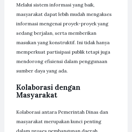
Melalui sistem informasi yang baik,
masyarakat dapat lebih mudah mengakses
informasi mengenai proyek-proyek yang
sedang berjalan, serta memberikan
masukan yang konstruktif. Ini tidak hanya
memperkuat partisipasi publik tetapi juga
mendorong efisiensi dalam penggunaan
sumber daya yang ada.
Kolaborasi dengan
Masyarakat
Kolaborasi antara Pemerintah Dinas dan
masyarakat merupakan kunci penting
dalam proses pembangunan daerah.