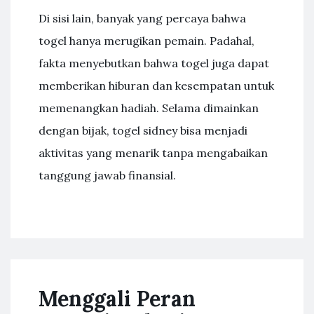
Di sisi lain, banyak yang percaya bahwa
togel hanya merugikan pemain. Padahal,
fakta menyebutkan bahwa togel juga dapat
memberikan hiburan dan kesempatan untuk
memenangkan hadiah. Selama dimainkan
dengan bijak, togel sidney bisa menjadi
aktivitas yang menarik tanpa mengabaikan
tanggung jawab finansial.
Menggali Peran