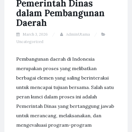
Pemerintah Dinas
dalam Pembangunan
Daerah
March 3, 2026
AdminUtama
Uncategorized
Pembangunan daerah di Indonesia
merupakan proses yang melibatkan
berbagai elemen yang saling berinteraksi
untuk mencapai tujuan bersama. Salah satu
peran kunci dalam proses ini adalah
Pemerintah Dinas yang bertanggung jawab
untuk merancang, melaksanakan, dan
mengevaluasi program-program