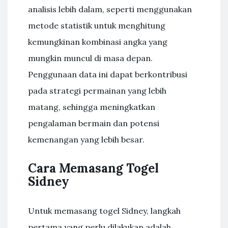
analisis lebih dalam, seperti menggunakan
metode statistik untuk menghitung
kemungkinan kombinasi angka yang
mungkin muncul di masa depan.
Penggunaan data ini dapat berkontribusi
pada strategi permainan yang lebih
matang, sehingga meningkatkan
pengalaman bermain dan potensi
kemenangan yang lebih besar.
Cara Memasang Togel
Sidney
Untuk memasang togel Sidney, langkah
pertama yang perlu dilakukan adalah