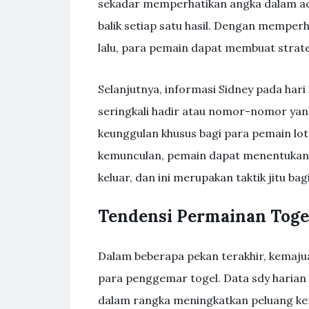
sekadar memperhatikan angka dalam aca
balik setiap satu hasil. Dengan memperh
lalu, para pemain dapat membuat strateg
Selanjutnya, informasi Sidney pada har
seringkali hadir atau nomor-nomor yan
keunggulan khusus bagi para pemain lo
kemunculan, pemain dapat menentukan 
keluar, dan ini merupakan taktik jitu b
Tendensi Permainan Togel
Dalam beberapa pekan terakhir, kemajua
para penggemar togel. Data sdy harian 
dalam rangka meningkatkan peluang k