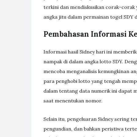
terkini dan mendiskusikan corak-corak
angka jitu dalam permainan togel SDY 
Pembahasan Informasi Ke
Informasi hasil Sidney hari ini memberi
nampak di dalam angka lotto SDY. Deng
mencoba menganalisis kemungkinan angk
para penghobi lotto yang tengah memp
dalam tentang data numerik ini dapat 
saat menentukan nomor.
Selain itu, pengeluaran Sidney sering t
pengundian, dan bahkan peristiwa terten