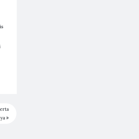
is
i
erta
aya