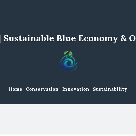
 Sustainable Blue Economy & 
Home
Conservation
Innovation
Sustainability