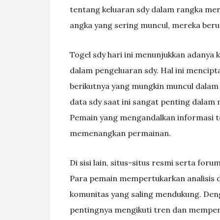
tentang keluaran sdy dalam rangka me
angka yang sering muncul, mereka beru
Togel sdy hari ini menunjukkan adanya
dalam pengeluaran sdy. Hal ini menci
berikutnya yang mungkin muncul dalam 
data sdy saat ini sangat penting dal
Pemain yang mengandalkan informasi te
memenangkan permainan.
Di sisi lain, situs-situs resmi serta fo
Para pemain mempertukarkan analisis 
komunitas yang saling mendukung. Deng
pentingnya mengikuti tren dan memperba