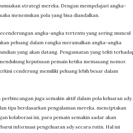
rumuskan strategi mereka. Dengan mempelajari angka-
saha menemukan pola yang bisa diandalkan.
 kecenderungan angka-angka tertentu yang sering muncul
ptakan peluang dalam rangka meramalkan angka-angka
undian yang akan datang. Pengamatan yang teliti terhada
am mendukung keputusan pemain ketika memasang nomor.
rkini cenderung memiliki peluang lebih besar dalam
rum perbincangan juga semakin aktif dalam pola keluaran sdy.
dan tips berdasarkan pengalaman mereka, menciptakan
an kolaborasi ini, para pemain semakin sadar akan
rui informasi pengeluaran sdy secara rutin. Hal ini