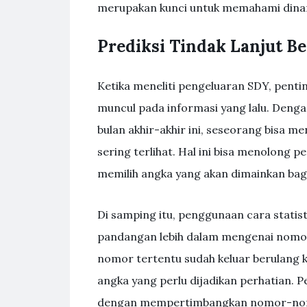
merupakan kunci untuk memahami dinami
Prediksi Tindak Lanjut B
Ketika meneliti pengeluaran SDY, penti
muncul pada informasi yang lalu. Deng
bulan akhir-akhir ini, seseorang bisa 
sering terlihat. Hal ini bisa menolong p
memilih angka yang akan dimainkan bag
Di samping itu, penggunaan cara statis
pandangan lebih dalam mengenai nomor y
nomor tertentu sudah keluar berulang ka
angka yang perlu dijadikan perhatian.
dengan mempertimbangkan nomor-nomo