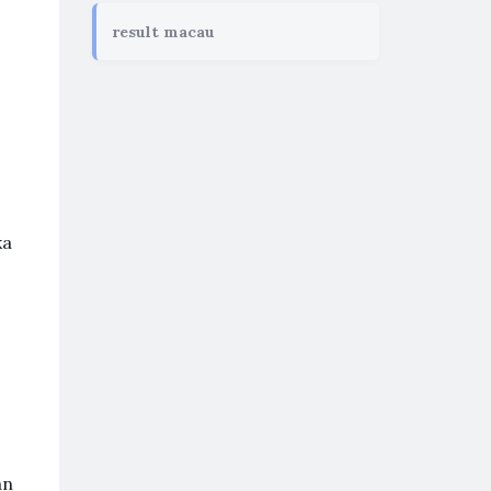
result macau
ka
an