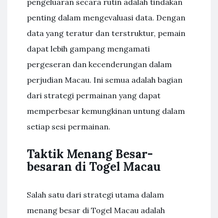
pengeluaran secara rutin adalah tindakan
penting dalam mengevaluasi data. Dengan
data yang teratur dan terstruktur, pemain
dapat lebih gampang mengamati
pergeseran dan kecenderungan dalam
perjudian Macau. Ini semua adalah bagian
dari strategi permainan yang dapat
memperbesar kemungkinan untung dalam
setiap sesi permainan.
Taktik Menang Besar-
besaran di Togel Macau
Salah satu dari strategi utama dalam
menang besar di Togel Macau adalah