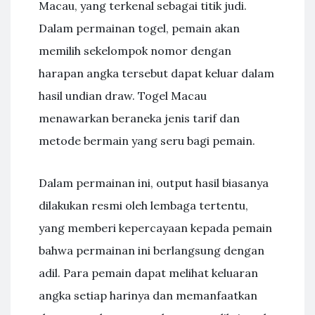
Macau, yang terkenal sebagai titik judi.
Dalam permainan togel, pemain akan
memilih sekelompok nomor dengan
harapan angka tersebut dapat keluar dalam
hasil undian draw. Togel Macau
menawarkan beraneka jenis tarif dan
metode bermain yang seru bagi pemain.
Dalam permainan ini, output hasil biasanya
dilakukan resmi oleh lembaga tertentu,
yang memberi kepercayaan kepada pemain
bahwa permainan ini berlangsung dengan
adil. Para pemain dapat melihat keluaran
angka setiap harinya dan memanfaatkan