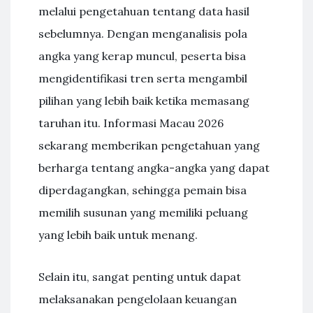
melalui pengetahuan tentang data hasil
sebelumnya. Dengan menganalisis pola
angka yang kerap muncul, peserta bisa
mengidentifikasi tren serta mengambil
pilihan yang lebih baik ketika memasang
taruhan itu. Informasi Macau 2026
sekarang memberikan pengetahuan yang
berharga tentang angka-angka yang dapat
diperdagangkan, sehingga pemain bisa
memilih susunan yang memiliki peluang
yang lebih baik untuk menang.
Selain itu, sangat penting untuk dapat
melaksanakan pengelolaan keuangan