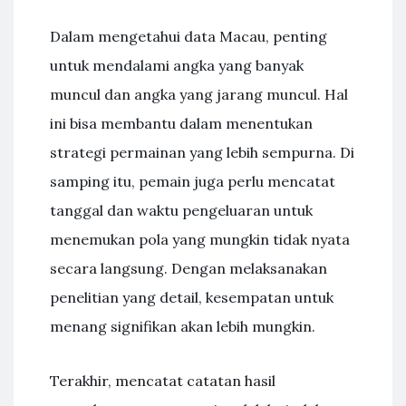
Dalam mengetahui data Macau, penting
untuk mendalami angka yang banyak
muncul dan angka yang jarang muncul. Hal
ini bisa membantu dalam menentukan
strategi permainan yang lebih sempurna. Di
samping itu, pemain juga perlu mencatat
tanggal dan waktu pengeluaran untuk
menemukan pola yang mungkin tidak nyata
secara langsung. Dengan melaksanakan
penelitian yang detail, kesempatan untuk
menang signifikan akan lebih mungkin.
Terakhir, mencatat catatan hasil