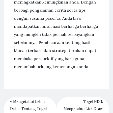
meningkatkan kemungkinan anda. Dengan
berbagi pengalaman cerita serta tips
dengan sesama peserta, Anda bisa
mendapatkan informasi berharga berharga
yang mungkin tidak pernah terbayangkan
sebelumnya. Pembicaraan tentang hasil
Macau terbaru dan strategi taruhan dapat
membuka perspektif yang baru guna
menambah peluang kemenangan anda.
Mengetahui Lebih
Togel HKG:
Dalam Tentang Togel
Mengetahui Live Draw