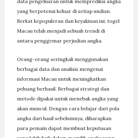
data pengeluaran untuk memprediksi angka
yang berpotensi keluar di setiap undian.
Berkat kepopuleran dan keyakinan ini, togel
Macau telah menjadi sebuah trendi di
antara penggemar perjudian angka.
Orang-orang seringkali menggunakan
berbagai data dan analisis mengenai
informasi Macau untuk meningkatkan
peluang berhasil. Berbagai strategi dan
metode dipakai untuk menebak angka yang
akan muncul. Dengan cara belajar dari pola
angka dari hasil sebelumnya, diharapkan
para pemain dapat membuat keputusan