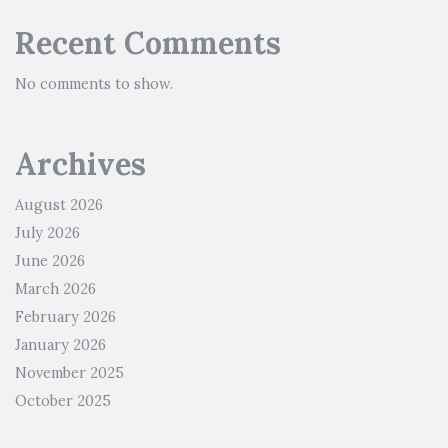
Recent Comments
No comments to show.
Archives
August 2026
July 2026
June 2026
March 2026
February 2026
January 2026
November 2025
October 2025