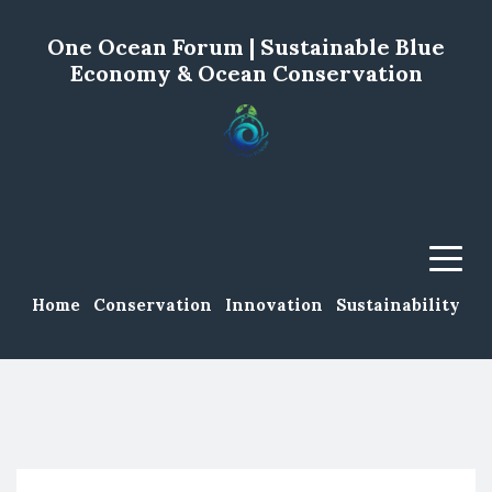
One Ocean Forum | Sustainable Blue
Economy & Ocean Conservation
Menu
Home
Conservation
Innovation
Sustainability