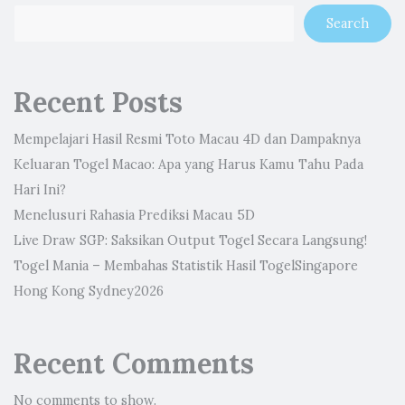
Search
Recent Posts
Mempelajari Hasil Resmi Toto Macau 4D dan Dampaknya
Keluaran Togel Macao: Apa yang Harus Kamu Tahu Pada
Hari Ini?
Menelusuri Rahasia Prediksi Macau 5D
Live Draw SGP: Saksikan Output Togel Secara Langsung!
Togel Mania – Membahas Statistik Hasil TogelSingapore
Hong Kong Sydney2026
Recent Comments
No comments to show.