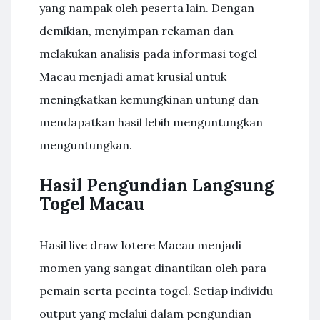
yang nampak oleh peserta lain. Dengan
demikian, menyimpan rekaman dan
melakukan analisis pada informasi togel
Macau menjadi amat krusial untuk
meningkatkan kemungkinan untung dan
mendapatkan hasil lebih menguntungkan
menguntungkan.
Hasil Pengundian Langsung
Togel Macau
Hasil live draw lotere Macau menjadi
momen yang sangat dinantikan oleh para
pemain serta pecinta togel. Setiap individu
output yang melalui dalam pengundian