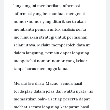
langsung ini memberikan informasi
informasi yang bermanfaat mengenai
nomor-nomor yang ditarik serta akan
membantu pemain untuk analisis serta
merumuskan strategi untuk permainan
selanjutnya. Melalui memperoleh data ini
dalam langsung, pemain dapat langsung
mengetahui nomor-nomor yang keluar
tanpa harus menunggu lama.
Melalui live draw Macao, semua hasil
terdisplay dalam jelas dan waktu nyata. Ini
memastikan bahwa setiap peserta dapat
melihat secara langsung ketepatan hasil