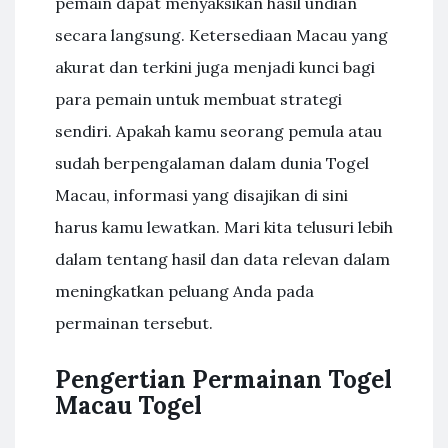
pemain dapat menyaksikan hasil undian
secara langsung. Ketersediaan Macau yang
akurat dan terkini juga menjadi kunci bagi
para pemain untuk membuat strategi
sendiri. Apakah kamu seorang pemula atau
sudah berpengalaman dalam dunia Togel
Macau, informasi yang disajikan di sini
harus kamu lewatkan. Mari kita telusuri lebih
dalam tentang hasil dan data relevan dalam
meningkatkan peluang Anda pada
permainan tersebut.
Pengertian Permainan Togel
Macau Togel