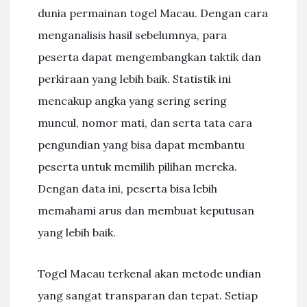
dunia permainan togel Macau. Dengan cara
menganalisis hasil sebelumnya, para
peserta dapat mengembangkan taktik dan
perkiraan yang lebih baik. Statistik ini
mencakup angka yang sering sering
muncul, nomor mati, dan serta tata cara
pengundian yang bisa dapat membantu
peserta untuk memilih pilihan mereka.
Dengan data ini, peserta bisa lebih
memahami arus dan membuat keputusan
yang lebih baik.
Togel Macau terkenal akan metode undian
yang sangat transparan dan tepat. Setiap