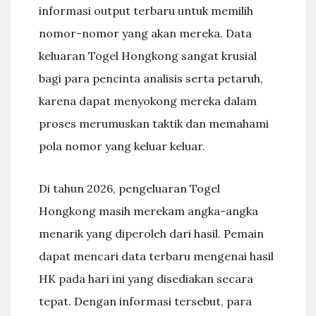
informasi output terbaru untuk memilih
nomor-nomor yang akan mereka. Data
keluaran Togel Hongkong sangat krusial
bagi para pencinta analisis serta petaruh,
karena dapat menyokong mereka dalam
proses merumuskan taktik dan memahami
pola nomor yang keluar keluar.
Di tahun 2026, pengeluaran Togel
Hongkong masih merekam angka-angka
menarik yang diperoleh dari hasil. Pemain
dapat mencari data terbaru mengenai hasil
HK pada hari ini yang disediakan secara
tepat. Dengan informasi tersebut, para