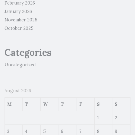
February 2026
January 2026
November 2025
October 2025
Categories
Uncategorized
August 2026
M
T
W
T
F
S
S
1
2
3
4
5
6
7
8
9