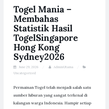
Togel Mania –
Membahas
Statistik Hasil
TogelSingapore
Hong Kong
Sydney2026
June 29, 2026
AdminUtama
Uncategorized
Permainan Togel telah menjadi salah satu
sumber hiburan yang sangat terkenal di
kalangan warga Indonesia. Hampir setiap