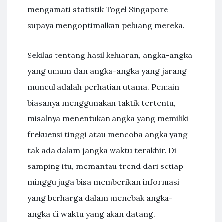
mengamati statistik Togel Singapore
supaya mengoptimalkan peluang mereka.
Sekilas tentang hasil keluaran, angka-angka
yang umum dan angka-angka yang jarang
muncul adalah perhatian utama. Pemain
biasanya menggunakan taktik tertentu,
misalnya menentukan angka yang memiliki
frekuensi tinggi atau mencoba angka yang
tak ada dalam jangka waktu terakhir. Di
samping itu, memantau trend dari setiap
minggu juga bisa memberikan informasi
yang berharga dalam menebak angka-
angka di waktu yang akan datang.