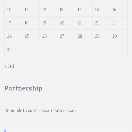
10
11
12
13
14
15
16
17
18
19
20
21
22
23
24
25
26
27
28
29
30
31
« Jul
Partnership
demo slot
result macau
data macau